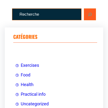
R
e
c
h
CATÉGORIES
e
r
c
h
Exercises
e
Food
r
Health
Practical info
Uncategorized