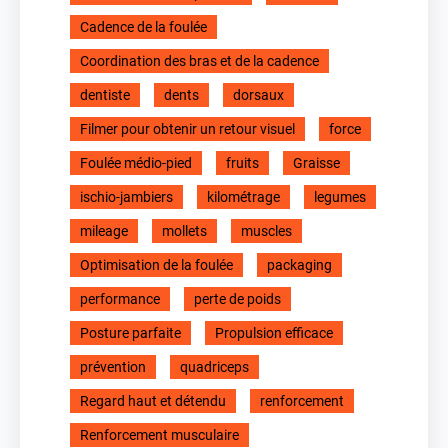
Cadence de la foulée
Coordination des bras et de la cadence
dentiste
dents
dorsaux
Filmer pour obtenir un retour visuel
force
Foulée médio-pied
fruits
Graisse
ischio-jambiers
kilométrage
legumes
mileage
mollets
muscles
Optimisation de la foulée
packaging
performance
perte de poids
Posture parfaite
Propulsion efficace
prévention
quadriceps
Regard haut et détendu
renforcement
Renforcement musculaire