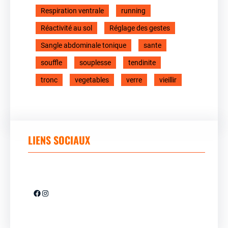
Respiration ventrale
running
Réactivité au sol
Réglage des gestes
Sangle abdominale tonique
sante
souffle
souplesse
tendinite
tronc
vegetables
verre
vieillir
LIENS SOCIAUX
Facebook
Instagram