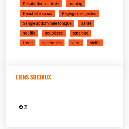
Respiration ventrale
running
Réactivité au sol
Réglage des gestes
Sangle abdominale tonique
sante
souffle
souplesse
tendinite
tronc
vegetables
verre
vieillir
LIENS SOCIAUX
Facebook
Instagram