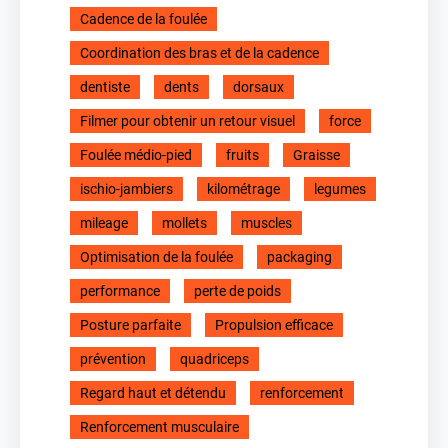
Cadence de la foulée
Coordination des bras et de la cadence
dentiste
dents
dorsaux
Filmer pour obtenir un retour visuel
force
Foulée médio-pied
fruits
Graisse
ischio-jambiers
kilométrage
legumes
mileage
mollets
muscles
Optimisation de la foulée
packaging
performance
perte de poids
Posture parfaite
Propulsion efficace
prévention
quadriceps
Regard haut et détendu
renforcement
Renforcement musculaire