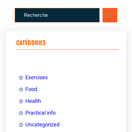
R
e
c
h
CATÉGORIES
e
r
c
h
Exercises
e
Food
r
Health
Practical info
Uncategorized